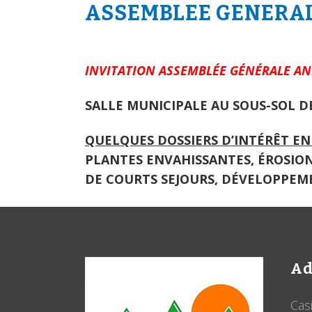
ASSEMBLEE GENERAL
INVITATION ASSEMBL
É
E G
É
N
É
RALE A
SALLE MUNICIPALE AU SOUS-SOL DE
QUELQUES DOSSIERS D’INTÉRÊT EN
PLANTES ENVAHISSANTES, ÉROSIO
DE COURTS SEJOURS, DÉVELOPPE
Ad
Cas