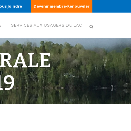
ous Joindre
Devenir membre-Renouveler
E
SERVICES AUX USAGERS DU LAC
RALE
19